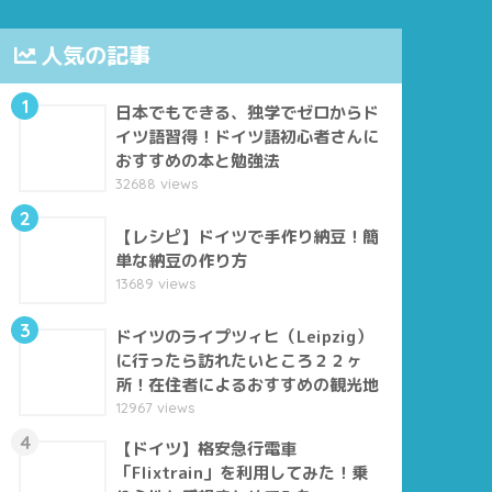
人気の記事
1
日本でもできる、独学でゼロからド
イツ語習得！ドイツ語初心者さんに
おすすめの本と勉強法
32688 views
2
【レシピ】ドイツで手作り納豆！簡
単な納豆の作り方
13689 views
3
ドイツのライプツィヒ（Leipzig）
に行ったら訪れたいところ２２ヶ
所！在住者によるおすすめの観光地
12967 views
4
【ドイツ】格安急行電車
「Flixtrain」を利用してみた！乗