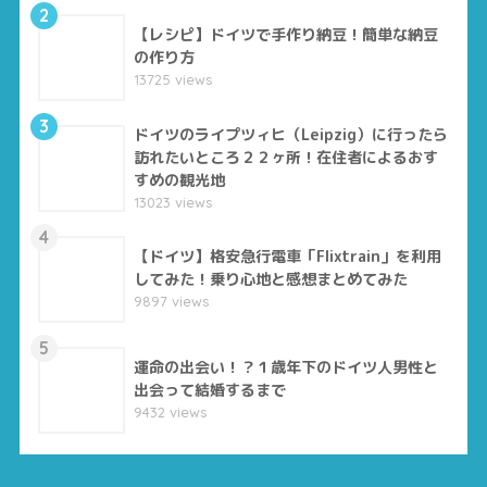
2
【レシピ】ドイツで手作り納豆！簡単な納豆
の作り方
13725 views
3
ドイツのライプツィヒ（Leipzig）に行ったら
訪れたいところ２２ヶ所！在住者によるおす
すめの観光地
13023 views
4
【ドイツ】格安急行電車「Flixtrain」を利用
してみた！乗り心地と感想まとめてみた
9897 views
5
運命の出会い！？１歳年下のドイツ人男性と
出会って結婚するまで
9432 views