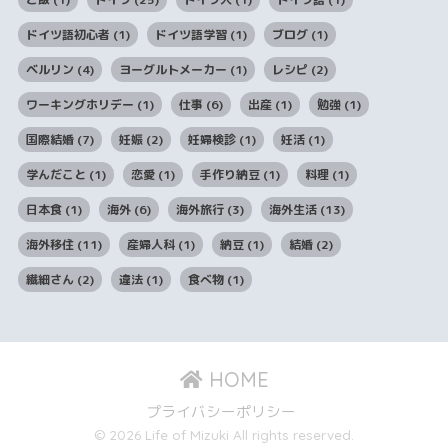
ドイツ語初心者
(1)
ドイツ語学習
(1)
ブログ
(1)
ベルリン
(4)
ヨーグルトメーカー
(1)
レシピ
(2)
ワーキングホリデー
(1)
仕事
(6)
出産
(1)
勉強
(1)
国際結婚
(7)
妊娠
(2)
妊婦検診
(1)
妊活
(1)
学んだこと
(1)
恋愛
(1)
手作り納豆
(1)
料理
(1)
日本食
(1)
海外
(6)
海外旅行
(3)
海外生活
(13)
海外移住
(11)
産婦人科
(1)
納豆
(1)
結婚
(2)
繊細さん
(2)
違法
(1)
食べ物
(1)
HOME
プライバシーポリシー
© 2026 Life of Mizuki All rights reserved.