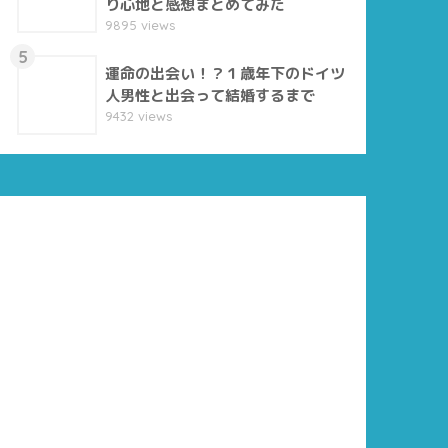
り心地と感想まとめてみた
9895 views
5
運命の出会い！？１歳年下のドイツ
人男性と出会って結婚するまで
9432 views