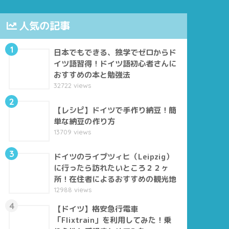
人気の記事
1
日本でもできる、独学でゼロからド
イツ語習得！ドイツ語初心者さんに
おすすめの本と勉強法
32722 views
2
【レシピ】ドイツで手作り納豆！簡
単な納豆の作り方
13709 views
3
ドイツのライプツィヒ（Leipzig）
に行ったら訪れたいところ２２ヶ
所！在住者によるおすすめの観光地
12988 views
4
【ドイツ】格安急行電車
「Flixtrain」を利用してみた！乗