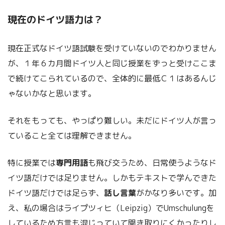
現在のドイツ語力は？
現在正式なドイツ語試験を受けていないのでわかりません
が、１年６カ月間ドイツ人と同じ授業をずっと受けここま
で続けてこられているので、全体的に最低Ｃ１はあるんじ
ゃないかなと思います。
それをもっても、やっぱり難しい。未だにドイツ人が言っ
ていること全ては理解できません。
特に授業では
専門用語
も飛び交うため、日常使うようなド
イツ語だけでは足りません。しかもテキストで学んできた
ドイツ語だけでは足らず、
話し言葉
がかなり多いです。加
え、私の場合はライプツィヒ（Leipzig）でUmschulungを
しているため方言も混じっていて聞き取りにくかったりし