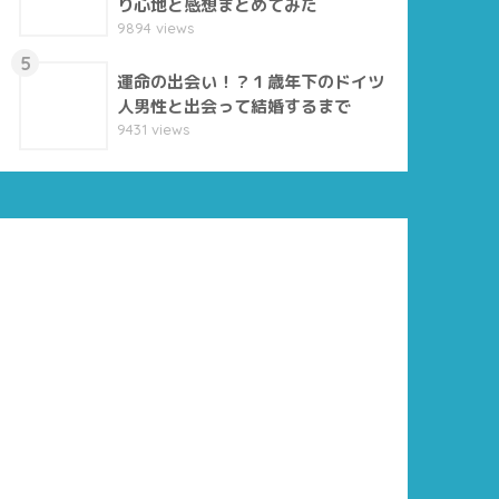
り心地と感想まとめてみた
9894 views
5
運命の出会い！？１歳年下のドイツ
人男性と出会って結婚するまで
9431 views