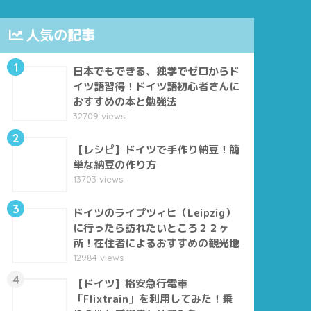
人気の記事
1
日本でもできる、独学でゼロからド
イツ語習得！ドイツ語初心者さんに
おすすめの本と勉強法
32709 views
2
【レシピ】ドイツで手作り納豆！簡
単な納豆の作り方
13703 views
3
ドイツのライプツィヒ（Leipzig）
に行ったら訪れたいところ２２ヶ
所！在住者によるおすすめの観光地
12984 views
4
【ドイツ】格安急行電車
「Flixtrain」を利用してみた！乗