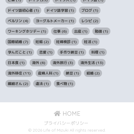
ドイツ語初心者
(1)
ドイツ語学習
(1)
ブログ
(1)
ベルリン
(4)
ヨーグルトメーカー
(1)
レシピ
(2)
ワーキングホリデー
(1)
仕事
(6)
出産
(1)
勉強
(1)
国際結婚
(7)
妊娠
(2)
妊婦検診
(1)
妊活
(1)
学んだこと
(1)
恋愛
(1)
手作り納豆
(1)
料理
(1)
日本食
(1)
海外
(6)
海外旅行
(3)
海外生活
(13)
海外移住
(11)
産婦人科
(1)
納豆
(1)
結婚
(2)
繊細さん
(2)
違法
(1)
食べ物
(1)
HOME
プライバシーポリシー
© 2026 Life of Mizuki All rights reserved.