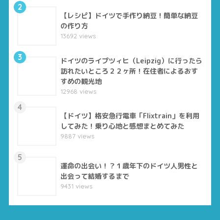
2
【レシピ】ドイツで手作り納豆！簡単な納豆
の作り方
13692 views
3
ドイツのライプツィヒ（Leipzig）に行ったら
訪れたいところ２２ヶ所！在住者によるおす
すめの観光地
12968 views
4
【ドイツ】格安急行電車「Flixtrain」を利用
してみた！乗り心地と感想まとめてみた
9887 views
5
運命の出会い！？１歳年下のドイツ人男性と
出会って結婚するまで
9431 views